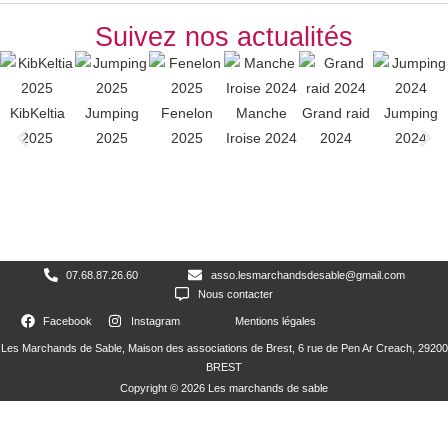
Suivez nos actualités
KibKeltia
Jumping
Fenelon
Manche
Grand raid
Jumping
2025
2025
2025
Iroise 2024
2024
2024
07.68.87.26.60
asso.lesmarchandsdesable@gmail.com
Nous contacter
Facebook
Instagram
Mentions légales
Les Marchands de Sable, Maison des associations de Brest, 6 rue de Pen Ar Creach, 29200
BREST
Copyright © 2026 Les marchands de sable