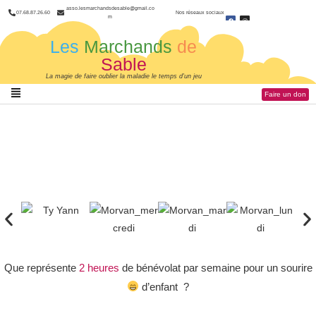
asso.lesmarchandsdesable@gmail.co
07.68.87.26.60
Nos réseaux sociaux
m
Les
Marchands
de
Sable
La magie de faire oublier la maladie le temps d'un jeu
Faire un don
Que représente
2 heures
de bénévolat par semaine pour un sourire
d’enfant ?