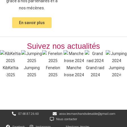
grâce à nos partenaires et à
nos mécènes.
En savoir plus
Suivez nos actualités
KibKeltia
Jumping
Fenelon
Manche
Grand raid
Jumping
2025
2025
2025
Iroise 2024
2024
2024
07.68.87.26.60
asso.lesmarchandsdesable@gmail.com
Nous contacter
Facebook
Instagram
Mentions légales