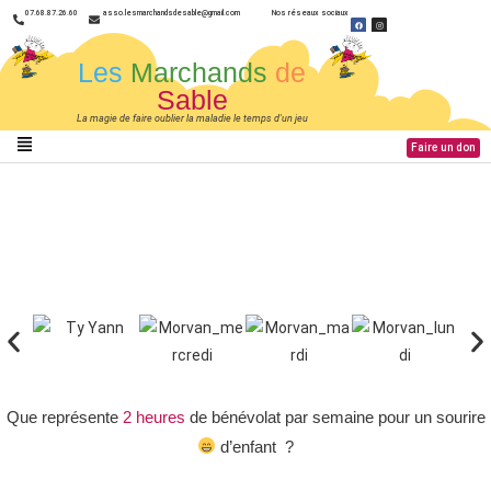
07.68.87.26.60
asso.lesmarchandsdesable@gmail.com
Nos réseaux sociaux
Les
Marchands
de
Sable
La magie de faire oublier la maladie le temps d'un jeu
Faire un don
Que représente
2 heures
de bénévolat par semaine pour un sourire
d’enfant ?